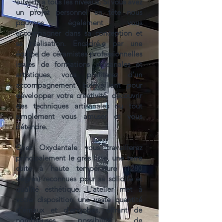
ouverts à tous les niveaux. Si vous avez
un projet personnel en tête nous
pouvons également vous
accompagner dans sa conception et
sa réalisation. Encadré.e par une
équipe de céramistes professionnelles
issues de formations artisanales et
artistiques, vous profiterez d'un
accompagnement bienveillant pour
développer votre créativité, découvrir
des techniques artisanales ou tout
simplement vous amuser et vous
détendre.
Chez Oxydantale vous travaillerez
principalement le grès lisse, une terre
cuite à haute température (1280
degrés) reconnues pour sa solidité et
qualité esthétique. L'atelier met à
votre disposition une vaste quantité
d'émaux et d'engobes, offrant de
nombreuses possibilité de