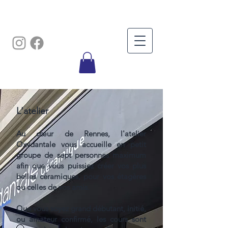
L'atelier
Au cœur de Rennes, l'atelier
Oxydantale vous accueille en petit
groupe de sept personnes maximum
afin que vous puissiez créer vos plus
belles céramiques, pour vos étagères
ou celles de vos amis.
Que vous soyez grand débutant, initié,
ou amateur confirmé, les cours sont